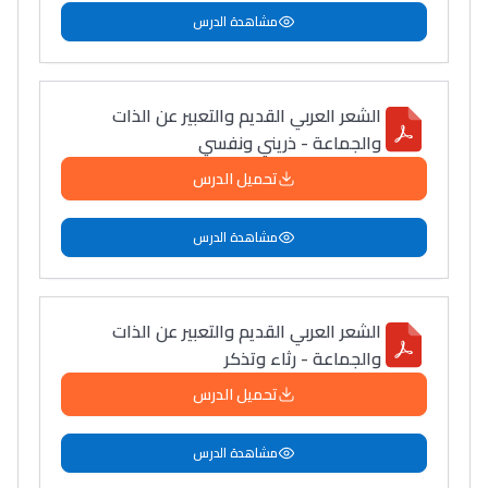
مشاهدة الدرس
الشعر العربي القديم والتعبير عن الذات
والجماعة - ذريني ونفسي
Ki Derti Liha
تحميل الدرس
باش تقدر تساعد الناس
مشاهدة الدرس
يلقاو التوازن من الدّاخل
ومن الخارج، بشرى
أمسكين بنات مسارها
الشعر العربي القديم والتعبير عن الذات
خطوة بخطوة - مترجم
القراية و الخدمة فمجال
والجماعة - رثاء وتذكر
تقويم البصر مع المختصّة
تحميل الدرس
مريم الزواكي
مشاهدة الدرس
مسار عبد العزيز فتيشي،