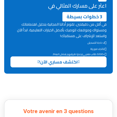
اعثر على مسارك المثالي في
3 خطوات بسيطة
في أقل من دقيقتين، تقوم أداتنا المجانية بتحليل اهتماماتك
ومستواك وموقعك لتوصيك بأفضل الخيارات التعليمية. ابدأ الآن
واستعد للإشراف على مستقبلك!
لا حاجة للتسجيل
نتائجك فورية!
+5000 طالب مغربي وجدوا طريقهم بفضل 9rayti.
اكتشف مساري الآن!
Votre avenir en 3 questions