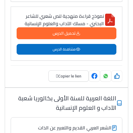
المبدع فمجال الديكور و
النحت اللي كيحلم يحيي
نموذج قراءة منهجية لنص شعري للشاعر
أكادير أوفلا
البحتري - مسلك الآداب والعلوم الإنسانية
سقطت فالباك و سنة
تحميل الدرس
2011 بدّلاتني بزّاف، مسار
إلياس أريدال، إطار
مشاهدة الدرس
فمنظّمة دولية
مهنة التّرجمة، العمل
التّطوّعي، التّشبيك و
Copier le lien
أشياء أخرى مع مامودو
سامورا
اللغة العربية للسنة الأولى بكالوريا شعبة
بطلة المغرب فالقفز
الآداب و العلوم الإنسانية
الطولي، ملاك البردع
كتحكي على تجربتها
فالرّياضة و الدّراسة
الشعر العربي القديم والتعبير عن الذات