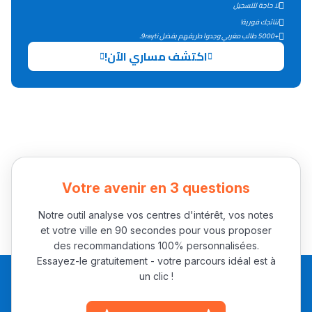
لا حاجة للتسجيل
دليل التوجيه
نتائجك فورية!
+5000 طالب مغربي وجدوا طريقهم بفضل 9rayti.
التوجيه بالثانوي و الإعدادي
اكتشف مساري الآن!
Votre avenir en 3 questions
Ki Derti Liha
Notre outil analyse vos centres d'intérêt, vos notes
et votre ville en 90 secondes pour vous proposer
باش تقدر تساعد الناس
des recommandations 100% personnalisées.
Essayez-le gratuitement - votre parcours idéal est à
يلقاو التوازن من الدّاخل
un clic !
ومن الخارج، بشرى
أمسكين بنات مسارها