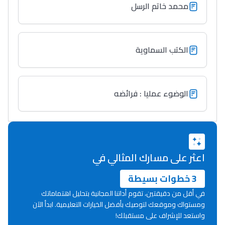
محمد خاتم الرسل
التعليم الثانوي التأهيلي
Collège au Maroc
الكتب السماوية
التعليم الثانوي الإعدادي
Post-Bac
الوضوء عمليا : فرائضه
+ de 78 Sujets
Interviews/Vidéos
+ de 89 Interviews/Vidéos
اعثر على مسارك المثالي في
3 خطوات بسيطة
دليل المهن
في أقل من دقيقتين، تقوم أداتنا المجانية بتحليل اهتماماتك
ومستواك وموقعك لتوصيك بأفضل الخيارات التعليمية. ابدأ الآن
ما يزيد عن 149 مهنة
واستعد للإشراف على مستقبلك!