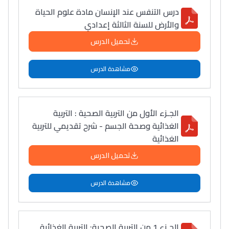
سامورا
درس التنفس عند الإنسان مادة علوم الحياة
بطلة المغرب فالقفز
والأرض للسنة الثالثة إعدادي
الطولي، ملاك البردع
تحميل الدرس
كتحكي على تجربتها
فالرّياضة و الدّراسة
مشاهدة الدرس
الجـزء الأول من التربية الصحية : التربية
الغذائية وصحة الجسم - شرح تقديمي للتربية
الغذائية
تحميل الدرس
مشاهدة الدرس
الجـزء 1 من التربية الصحية: التربية الغذائية