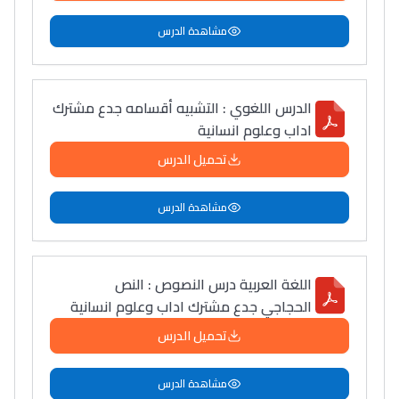
النحت اللي كيحلم يحيي
مشاهدة الدرس
أكادير أوفلا
سقطت فالباك و سنة
2011 بدّلاتني بزّاف، مسار
الدرس اللغوي : التشبيه أقسامه جدع مشترك
إلياس أريدال، إطار
اداب وعلوم انسانية
فمنظّمة دولية
تحميل الدرس
مهنة التّرجمة، العمل
التّطوّعي، التّشبيك و
مشاهدة الدرس
أشياء أخرى مع مامودو
سامورا
بطلة المغرب فالقفز
اللغة العربية درس النصوص : النص
الطولي، ملاك البردع
الحجاجي جدع مشترك اداب وعلوم انسانية
كتحكي على تجربتها
تحميل الدرس
فالرّياضة و الدّراسة
مشاهدة الدرس