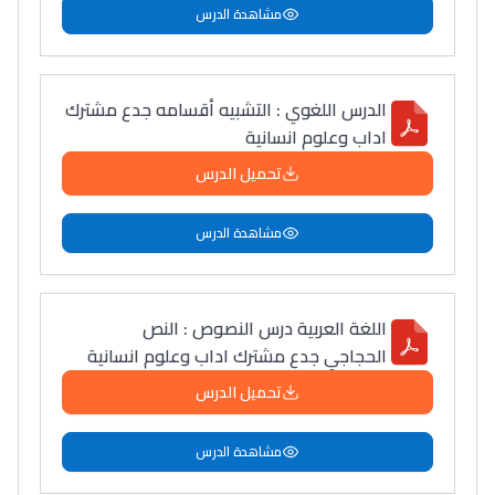
النحت اللي كيحلم يحيي
مشاهدة الدرس
أكادير أوفلا
سقطت فالباك و سنة
2011 بدّلاتني بزّاف، مسار
الدرس اللغوي : التشبيه أقسامه جدع مشترك
إلياس أريدال، إطار
اداب وعلوم انسانية
فمنظّمة دولية
تحميل الدرس
مهنة التّرجمة، العمل
التّطوّعي، التّشبيك و
مشاهدة الدرس
أشياء أخرى مع مامودو
سامورا
بطلة المغرب فالقفز
اللغة العربية درس النصوص : النص
الطولي، ملاك البردع
الحجاجي جدع مشترك اداب وعلوم انسانية
كتحكي على تجربتها
تحميل الدرس
فالرّياضة و الدّراسة
مشاهدة الدرس