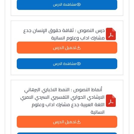
مشاهدة الدرس
Ki Derti Liha
درس النصوص : ثقافة حقوق الإنسان جدع
مشترك اداب وعلوم انسانية
تحميل الدرس
باش تقدر تساعد الناس
يلقاو التوازن من الدّاخل
مشاهدة الدرس
ومن الخارج، بشرى
أمسكين بنات مسارها
خطوة بخطوة - مترجم
القراية و الخدمة فمجال
أنماط النصوص : النمط الاخباري البرهاني
تقويم البصر مع المختصّة
الارشادي الحواري التفسيري السردي الامري
مريم الزواكي
اللغة العربية جدع مشترك اداب وعلوم
انسانية
مسار عبد العزيز فتيشي،
تحميل الدرس
المبدع فمجال الديكور و