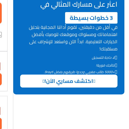
اعثر على مسارك المثالي في
3 خطوات بسيطة
في أقل من دقيقتين، تقوم أداتنا المجانية بتحليل
اهتماماتك ومستواك وموقعك لتوصيك بأفضل
الخيارات التعليمية. ابدأ الآن واستعد للإشراف على
مستقبلك!
لا حاجة للتسجيل
نتائجك فورية!
+5000 طالب مغربي وجدوا طريقهم بفضل 9rayti.
اكتشف مساري الآن!