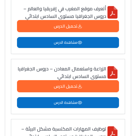
أتعرف موقع المغرب في إفريقيا والعالم –
دروس الجغرافيا مستوى السادس ابتدائي
Ki Derti Liha
تحميل الدرس
مشاهدة الدرس
باش تقدر تساعد الناس
يلقاو التوازن من الدّاخل
ومن الخارج، بشرى
الزراعة واستعمال المعادن – دروس الجغرافيا
أمسكين بنات مسارها
مستوى السادس ابتدائي
خطوة بخطوة - مترجم
القراية و الخدمة فمجال
تحميل الدرس
تقويم البصر مع المختصّة
مريم الزواكي
مشاهدة الدرس
مسار عبد العزيز فتيشي،
المبدع فمجال الديكور و
توظيف المهارات المكتسبة مشكل البيئة –
النحت اللي كيحلم يحيي