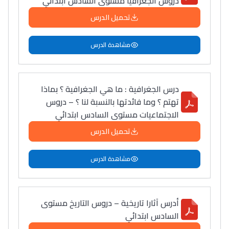
دروس الجغرافيا مستوى السادس ابتدائي
أكادير أوفلا
تحميل الدرس
سقطت فالباك و سنة
2011 بدّلاتني بزّاف، مسار
مشاهدة الدرس
إلياس أريدال، إطار
فمنظّمة دولية
مهنة التّرجمة، العمل
درس الجغرافية : ما هي الجغرافية ؟ بماذا
التّطوّعي، التّشبيك و
تهتم ؟ وما فائدتها بالنسبة لنا ؟ – دروس
أشياء أخرى مع مامودو
الاجتماعيات مستوى السادس ابتدائي
سامورا
تحميل الدرس
بطلة المغرب فالقفز
الطولي، ملاك البردع
مشاهدة الدرس
كتحكي على تجربتها
فالرّياضة و الدّراسة
أدرس آثارا تاريخية – دروس التاريخ مستوى
السادس ابتدائي