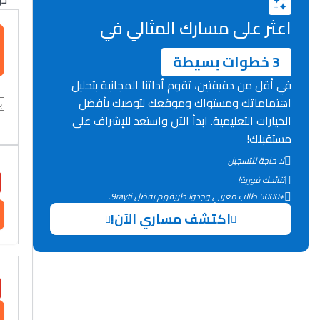
اعثر على مسارك المثالي في
3 خطوات بسيطة
في أقل من دقيقتين، تقوم أداتنا المجانية بتحليل
اهتماماتك ومستواك وموقعك لتوصيك بأفضل
الخيارات التعليمية. ابدأ الآن واستعد للإشراف على
مستقبلك!
لا حاجة للتسجيل
نتائجك فورية!
+5000 طالب مغربي وجدوا طريقهم بفضل 9rayti.
اكتشف مساري الآن!