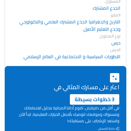
المستوى
الجدع المشترك
المقرر
التاريخ والجغرافيا الجذع المشترك العلمي والتكنولوجي
وجذع التعليم الأصيل
نوع المحتوى
درس
الدرس
التطورات السياسية و الاجتماعية في العالم الإسلامي
اعثر على مسارك المثالي في
3 خطوات بسيطة
في أقل من دقيقتين، تقوم أداتنا المجانية بتحليل اهتماماتك
ومستواك وموقعك لتوصيك بأفضل الخيارات التعليمية. ابدأ الآن
واستعد للإشراف على مستقبلك!
Lycée Maroc
لا حاجة للتسجيل