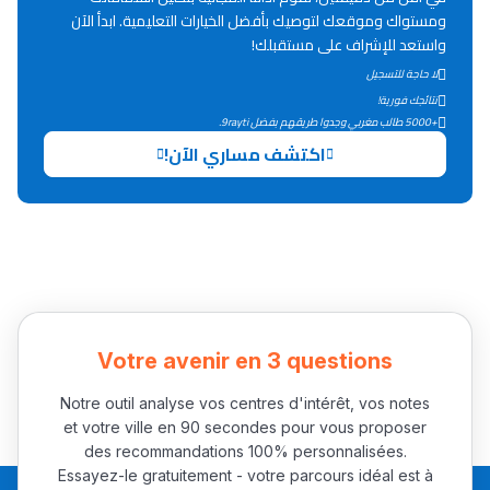
ومستواك وموقعك لتوصيك بأفضل الخيارات التعليمية. ابدأ الآن
واستعد للإشراف على مستقبلك!
دليل التوجيه
لا حاجة للتسجيل
التوجيه بالثانوي و الإعدادي
نتائجك فورية!
+5000 طالب مغربي وجدوا طريقهم بفضل 9rayti.
اكتشف مساري الآن!
Ki Derti Liha
Votre avenir en 3 questions
Notre outil analyse vos centres d'intérêt, vos notes
باش تقدر تساعد الناس
et votre ville en 90 secondes pour vous proposer
يلقاو التوازن من الدّاخل
des recommandations 100% personnalisées.
Essayez-le gratuitement - votre parcours idéal est à
ومن الخارج، بشرى