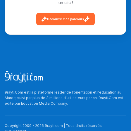
un clic !
أمسكين بنات مسارها
خطوة بخطوة - مترجم
القراية و الخدمة فمجال
Découvrir mon parcours
تقويم البصر مع المختصّة
مريم الزواكي
مسار عبد العزيز فتيشي،
المبدع فمجال الديكور و
النحت اللي كيحلم يحيي
أكادير أوفلا
سقطت فالباك و سنة
2011 بدّلاتني بزّاف، مسار
9rayti.Com est la plateforme leader de l'orientation et l'éducation au
إلياس أريدال، إطار
Maroc, suivi par plus de 3 millions d'utilisateurs par an. 9rayti.Com est
édité par
Education Media Company
.
فمنظّمة دولية
مهنة التّرجمة، العمل
التّطوّعي، التّشبيك و
Copyright 2009 -
2026
9rayti.com | Tous droits réservés