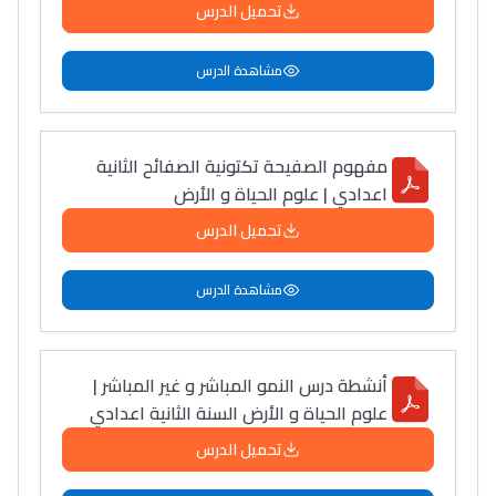
أمسكين بنات مسارها
تحميل الدرس
خطوة بخطوة - مترجم
القراية و الخدمة فمجال
تقويم البصر مع المختصّة
مشاهدة الدرس
مريم الزواكي
مسار عبد العزيز فتيشي،
مفهوم الصفيحة تكتونية الصفائح الثانية
اعدادي | علوم الحياة و الأرض
المبدع فمجال الديكور و
النحت اللي كيحلم يحيي
تحميل الدرس
أكادير أوفلا
سقطت فالباك و سنة
مشاهدة الدرس
2011 بدّلاتني بزّاف، مسار
إلياس أريدال، إطار
أنشطة درس النمو المباشر و غير المباشر |
فمنظّمة دولية
علوم الحياة و الأرض السنة الثانية اعدادي
مهنة التّرجمة، العمل
التّطوّعي، التّشبيك و
تحميل الدرس
أشياء أخرى مع مامودو