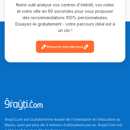
المبدع فمجال الديكور و
Notre outil analyse vos centres d'intérêt, vos notes
et votre ville en 90 secondes pour vous proposer
النحت اللي كيحلم يحيي
des recommandations 100% personnalisées.
أكادير أوفلا
Essayez-le gratuitement - votre parcours idéal est à
سقطت فالباك و سنة
un clic !
2011 بدّلاتني بزّاف، مسار
إلياس أريدال، إطار
Découvrir mon parcours
فمنظّمة دولية
مهنة التّرجمة، العمل
التّطوّعي، التّشبيك و
أشياء أخرى مع مامودو
سامورا
بطلة المغرب فالقفز
الطولي، ملاك البردع
كتحكي على تجربتها
فالرّياضة و الدّراسة
9rayti.Com est la plateforme leader de l'orientation et l'éducation au
Maroc, suivi par plus de 3 millions d'utilisateurs par an. 9rayti.Com est