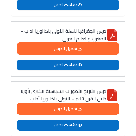
أمسكين بنات مسارها
مشاهدة الدرس
خطوة بخطوة - مترجم
القراية و الخدمة فمجال
تقويم البصر مع المختصّة
مريم الزواكي
درس الجغرافيا للسنة الأولى باكالوريا آداب -
المغرب والعالم العربي
مسار عبد العزيز فتيشي،
تحميل الدرس
المبدع فمجال الديكور و
النحت اللي كيحلم يحيي
مشاهدة الدرس
أكادير أوفلا
سقطت فالباك و سنة
2011 بدّلاتني بزّاف، مسار
درس التاريخ التطورات السياسية الكبرى بأوربا
إلياس أريدال، إطار
خلال القرن 19م – الأولى باكالوريا آداب
فمنظّمة دولية
تحميل الدرس
مهنة التّرجمة، العمل
التّطوّعي، التّشبيك و
مشاهدة الدرس
أشياء أخرى مع مامودو