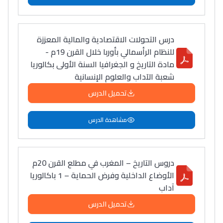
دليل التوجيه
التوجيه بالثانوي و الإعدادي
درس التحولات الاقتصادية والمالية المعززة
للنظام الرأسمالي بأوربا خلال القرن 19م -
مادة التاريخ و الجغرافيا السنة الأولى بكالوريا
شعبة الآداب والعلوم الإنسانية
تحميل الدرس
مشاهدة الدرس
Ki Derti Liha
دروس التاريخ – المغرب في مطلع القرن 20م
الأوضاع الداخلية وفرض الحماية – 1 باكالوريا
باش تقدر تساعد الناس
آداب
يلقاو التوازن من الدّاخل
تحميل الدرس
ومن الخارج، بشرى