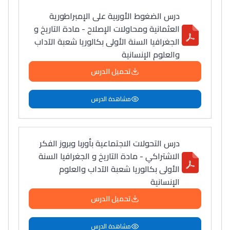
التعليم الثانوي التأهيلي
درس الضغوط الأوربية على الإمبراطورية
العثمانية ومحاولات الإصلاح - مادة التاريخ و
الجغرافيا السنة الأولى بكالوريا شعبة الآداب
Collège au Maroc
والعلوم الإنسانية
التعليم الثانوي الإعدادي
تحميل الدرس
Post-Bac
مشاهدة الدرس
+ de 78 Sujets
درس التحولات الاجتماعية بأوربا وبروز الفكر
Interviews/Vidéos
الاشتراكي - مادة التاريخ و الجغرافيا السنة
+ de 89 Interviews/Vidéos
الأولى بكالوريا شعبة الآداب والعلوم
الإنسانية
دليل المهن
تحميل الدرس
ما يزيد عن 149 مهنة
مشاهدة الدرس