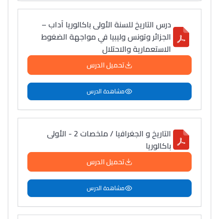
سامورا
بطلة المغرب فالقفز
درس التاريخ للسنة الأولى باكالوريا آداب –
الطولي، ملاك البردع
الجزائر وتونس وليبيا في مواجهة الضغوط
الاستعمارية والاحتلال
كتحكي على تجربتها
فالرّياضة و الدّراسة
تحميل الدرس
مشاهدة الدرس
التاريخ و الجغرافيا / ملخصات 2 - الأولى
باكالوريا
تحميل الدرس
مشاهدة الدرس