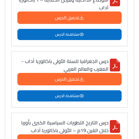
أمسكين بنات مسارها
آداب
خطوة بخطوة - مترجم
القراية و الخدمة فمجال
تحميل الدرس
تقويم البصر مع المختصّة
مريم الزواكي
مشاهدة الدرس
مسار عبد العزيز فتيشي،
المبدع فمجال الديكور و
درس الجغرافيا للسنة الأولى باكالوريا آداب -
النحت اللي كيحلم يحيي
المغرب والعالم العربي
أكادير أوفلا
تحميل الدرس
سقطت فالباك و سنة
2011 بدّلاتني بزّاف، مسار
مشاهدة الدرس
إلياس أريدال، إطار
فمنظّمة دولية
مهنة التّرجمة، العمل
درس التاريخ التطورات السياسية الكبرى بأوربا
التّطوّعي، التّشبيك و
خلال القرن 19م – الأولى باكالوريا آداب
أشياء أخرى مع مامودو