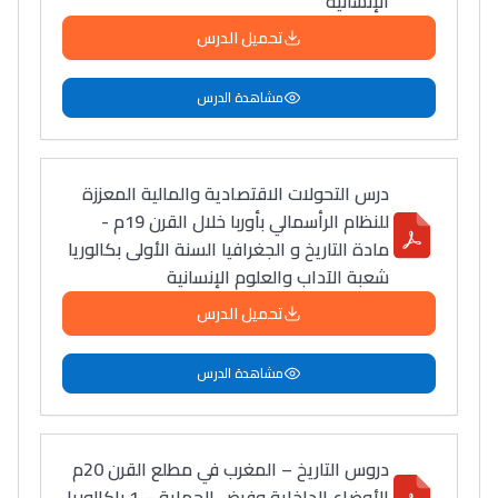
الإنسانية
دليل التوجيه
تحميل الدرس
التوجيه بالثانوي و الإعدادي
مشاهدة الدرس
درس التحولات الاقتصادية والمالية المعززة
للنظام الرأسمالي بأوربا خلال القرن 19م -
مادة التاريخ و الجغرافيا السنة الأولى بكالوريا
شعبة الآداب والعلوم الإنسانية
تحميل الدرس
Ki Derti Liha
مشاهدة الدرس
باش تقدر تساعد الناس
يلقاو التوازن من الدّاخل
دروس التاريخ – المغرب في مطلع القرن 20م
ومن الخارج، بشرى
الأوضاع الداخلية وفرض الحماية – 1 باكالوريا