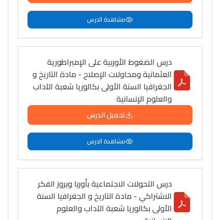
التعليم الثانوي التأهيلي
مشاهدة الدرس
Collège au Maroc
التعليم الثانوي الإعدادي
درس الضغوط الأوربية على الإمبراطورية
العثمانية ومحاولات الإصلاح - مادة التاريخ و
الجغرافيا السنة الأولى بكالوريا شعبة الآداب
Post-Bac
والعلوم الإنسانية
+ de 78 Sujets
تحميل الدرس
Interviews/Vidéos
مشاهدة الدرس
+ de 89 Interviews/Vidéos
درس التحولات الاجتماعية بأوربا وبروز الفكر
دليل المهن
الاشتراكي - مادة التاريخ و الجغرافيا السنة
ما يزيد عن 149 مهنة
الأولى بكالوريا شعبة الآداب والعلوم