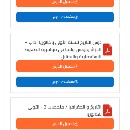
تحميل الدرس
سامورا
بطلة المغرب فالقفز
مشاهدة الدرس
الطولي، ملاك البردع
كتحكي على تجربتها
فالرّياضة و الدّراسة
درس التاريخ للسنة الأولى باكالوريا آداب –
الجزائر وتونس وليبيا في مواجهة الضغوط
الاستعمارية والاحتلال
تحميل الدرس
مشاهدة الدرس
التاريخ و الجغرافيا / ملخصات 2 - الأولى
باكالوريا
تحميل الدرس