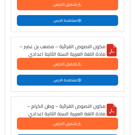
أمسكين بنات مسارها
تحميل الدرس
خطوة بخطوة - مترجم
القراية و الخدمة فمجال
تقويم البصر مع المختصّة
مشاهدة الدرس
مريم الزواكي
مسار عبد العزيز فتيشي،
مكون النصوص القرائية – مصعب بن عمير –
مادة اللغة العربية السنة الثانية اعدادي
المبدع فمجال الديكور و
النحت اللي كيحلم يحيي
تحميل الدرس
أكادير أوفلا
سقطت فالباك و سنة
مشاهدة الدرس
2011 بدّلاتني بزّاف، مسار
إلياس أريدال، إطار
فمنظّمة دولية
مكون النصوص القرائية – وطن الكرام –
مادة اللغة العربية السنة الثانية اعدادي
مهنة التّرجمة، العمل
التّطوّعي، التّشبيك و
تحميل الدرس
أشياء أخرى مع مامودو