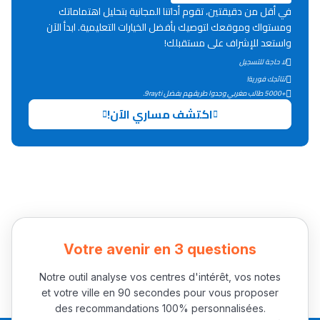
في أقل من دقيقتين، تقوم أداتنا المجانية بتحليل اهتماماتك
ومستواك وموقعك لتوصيك بأفضل الخيارات التعليمية. ابدأ الآن
دليل التوجيه
واستعد للإشراف على مستقبلك!
لا حاجة للتسجيل
التوجيه بالثانوي و الإعدادي
نتائجك فورية!
+5000 طالب مغربي وجدوا طريقهم بفضل 9rayti.
اكتشف مساري الآن!
Ki Derti Liha
Votre avenir en 3 questions
Notre outil analyse vos centres d'intérêt, vos notes
باش تقدر تساعد الناس
et votre ville en 90 secondes pour vous proposer
يلقاو التوازن من الدّاخل
des recommandations 100% personnalisées.