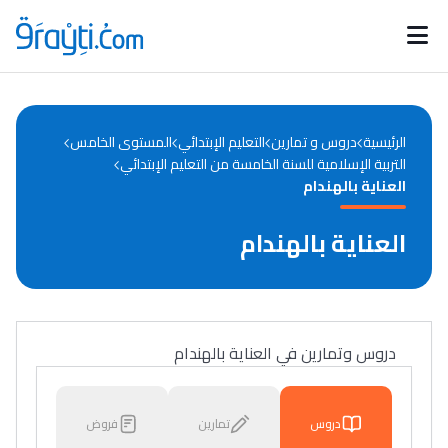
Catégories
Calendrier des concours
Annonces bourses
d'actualités
الرئيسية
دروس و تمارين
التعليم الإبتدائي
المستوى الخامس
التربية الإسلامية للسنة الخامسة من التعليم الإبتدائي
العناية بالهندام
العناية بالهندام
دروس وتمارين في العناية بالهندام
دروس
تمارين
فروض