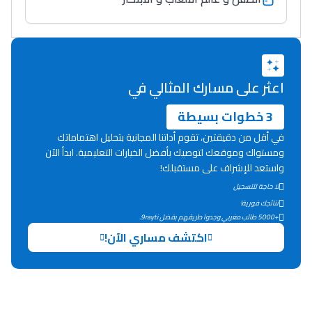
اعثر على مسارك المثالي في
3 خطوات بسيطة
في أقل من دقيقتين، تقوم أداتنا المجانية بتحليل اهتماماتك
ومستواك وموقعك لتوصيك بأفضل الخيارات التعليمية. ابدأ الآن
واستعد للإشراف على مستقبلك!
لا حاجة للتسجيل
نتائجك فورية!
+5000 طالب مغربي وجدوا طريقهم بفضل 9rayti.
اكتشف مساري الآن!