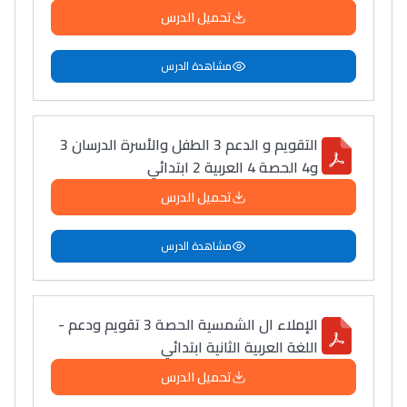
تحميل الدرس
مشاهدة الدرس
التقويم و الدعم 3 الطفل والأسرة الدرسان 3
و4 الحصة 4 العربية 2 ابتدائي
Ki Derti Liha
تحميل الدرس
باش تقدر تساعد الناس
مشاهدة الدرس
يلقاو التوازن من الدّاخل
ومن الخارج، بشرى
أمسكين بنات مسارها
الإملاء ال الشمسية الحصة 3 تقويم ودعم -
خطوة بخطوة - مترجم
القراية و الخدمة فمجال
اللغة العربية الثانية ابتدائي
تقويم البصر مع المختصّة
تحميل الدرس
مريم الزواكي