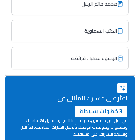
محمد خاتم الرسل
التعليم الثانوي التأهيلي
Collège au Maroc
الكتب السماوية
التعليم الثانوي الإعدادي
Post-Bac
الوضوء عمليا : فرائضه
+ de 78 Sujets
Interviews/Vidéos
+ de 89 Interviews/Vidéos
اعثر على مسارك المثالي في
3 خطوات بسيطة
دليل المهن
في أقل من دقيقتين، تقوم أداتنا المجانية بتحليل اهتماماتك
ومستواك وموقعك لتوصيك بأفضل الخيارات التعليمية. ابدأ الآن
ما يزيد عن 149 مهنة
واستعد للإشراف على مستقبلك!