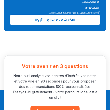
لا حاجة للتسجيل
دليل التوجيه
نتائجك فورية!
+5000 طالب مغربي وجدوا طريقهم بفضل 9rayti.
التوجيه بالثانوي و الإعدادي
اكتشف مساري الآن!
Votre avenir en 3 questions
Ki Derti Liha
Notre outil analyse vos centres d'intérêt, vos notes
et votre ville en 90 secondes pour vous proposer
باش تقدر تساعد الناس
des recommandations 100% personnalisées.
Essayez-le gratuitement - votre parcours idéal est à
يلقاو التوازن من الدّاخل
un clic !
ومن الخارج، بشرى
أمسكين بنات مسارها