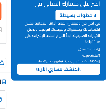
اعثر على مسارك المثالي في
3 خطوات بسيطة
في أقل من دقيقتين، تقوم أداتنا المجانية بتحليل
اهتماماتك ومستواك وموقعك لتوصيك بأفضل
الخيارات التعليمية. ابدأ الآن واستعد للإشراف على
مستقبلك!
لا حاجة للتسجيل
نتائجك فورية!
+5000 طالب مغربي وجدوا طريقهم بفضل 9rayti.
اكتشف مساري الآن!
ا