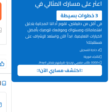
اعثر على مسارك المثالي في
3 خطوات بسيطة
في أقل من دقيقتين، تقوم أداتنا المجانية بتحليل
اهتماماتك ومستواك وموقعك لتوصيك بأفضل
الخيارات التعليمية. ابدأ الآن واستعد للإشراف على
مستقبلك!
لا حاجة للتسجيل
نتائجك فورية!
+5000 طالب مغربي وجدوا طريقهم بفضل 9rayti.
اكتشف مساري الآن!
ا