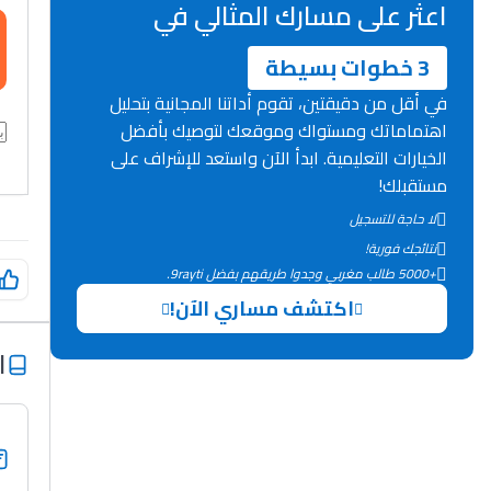
اعثر على مسارك المثالي في
3 خطوات بسيطة
في أقل من دقيقتين، تقوم أداتنا المجانية بتحليل
اهتماماتك ومستواك وموقعك لتوصيك بأفضل
الخيارات التعليمية. ابدأ الآن واستعد للإشراف على
مستقبلك!
لا حاجة للتسجيل
نتائجك فورية!
+5000 طالب مغربي وجدوا طريقهم بفضل 9rayti.
اكتشف مساري الآن!
ا