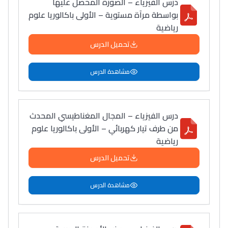
درس الفيزياء – الصورة المحصل عليها
أمسكين بنات مسارها
بواسطة مرآة مستوية – الأولى باكالوريا علوم
خطوة بخطوة - مترجم
القراية و الخدمة فمجال
رياضية
تقويم البصر مع المختصّة
تحميل الدرس
مريم الزواكي
مشاهدة الدرس
مسار عبد العزيز فتيشي،
المبدع فمجال الديكور و
النحت اللي كيحلم يحيي
درس الفيزياء – المجال المغناطيسي المحدث
أكادير أوفلا
من طرف تيار كهربائي – الأولى باكالوريا علوم
سقطت فالباك و سنة
رياضية
2011 بدّلاتني بزّاف، مسار
تحميل الدرس
إلياس أريدال، إطار
فمنظّمة دولية
مشاهدة الدرس
مهنة التّرجمة، العمل
التّطوّعي، التّشبيك و
أشياء أخرى مع مامودو