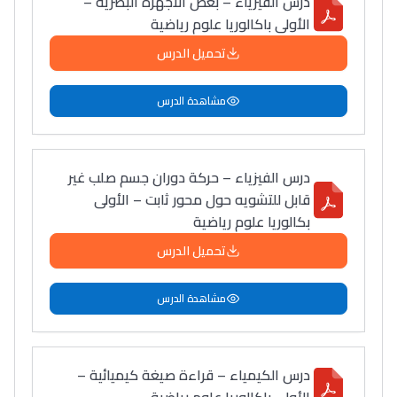
درس الفيزياء – بعض الأجهزة البصرية –
سامورا
الأولى باكالوريا علوم رياضية
بطلة المغرب فالقفز
تحميل الدرس
الطولي، ملاك البردع
كتحكي على تجربتها
مشاهدة الدرس
فالرّياضة و الدّراسة
درس الفيزياء – حركة دوران جسم صلب غير
قابل للتشويه حول محور ثابت – الأولى
بكالوريا علوم رياضية
تحميل الدرس
مشاهدة الدرس
درس الكيمياء – قراءة صيغة كيميائية –