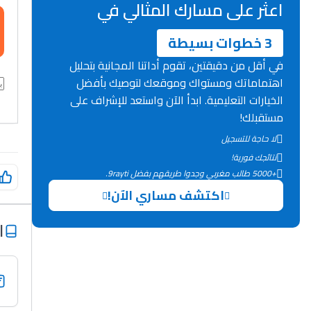
اعثر على مسارك المثالي في
3 خطوات بسيطة
في أقل من دقيقتين، تقوم أداتنا المجانية بتحليل
اهتماماتك ومستواك وموقعك لتوصيك بأفضل
الخيارات التعليمية. ابدأ الآن واستعد للإشراف على
مستقبلك!
لا حاجة للتسجيل
نتائجك فورية!
+5000 طالب مغربي وجدوا طريقهم بفضل 9rayti.
اكتشف مساري الآن!
ا