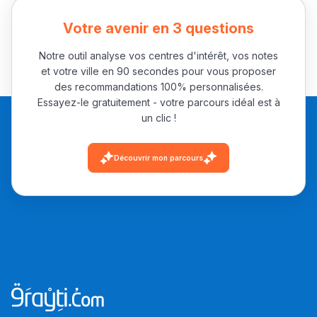
باش تقدر تساعد الناس
Votre avenir en 3 questions
يلقاو التوازن من الدّاخل
ومن الخارج، بشرى
Notre outil analyse vos centres d'intérêt, vos notes
أمسكين بنات مسارها
et votre ville en 90 secondes pour vous proposer
خطوة بخطوة - مترجم
des recommandations 100% personnalisées.
القراية و الخدمة فمجال
Essayez-le gratuitement - votre parcours idéal est à
تقويم البصر مع المختصّة
un clic !
مريم الزواكي
Découvrir mon parcours
مسار عبد العزيز فتيشي،
المبدع فمجال الديكور و
النحت اللي كيحلم يحيي
أكادير أوفلا
سقطت فالباك و سنة
2011 بدّلاتني بزّاف، مسار
إلياس أريدال، إطار
فمنظّمة دولية