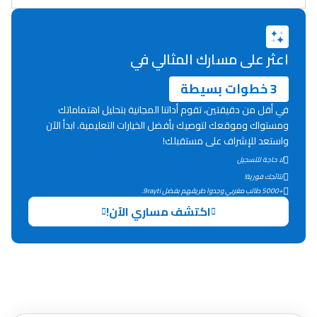
دليل المهن
ما يزيد عن 149 مهنة
اعثر على مسارك المثالي في
3 خطوات بسيطة
دليل التوجيه
في أقل من دقيقتين، تقوم أداتنا المجانية بتحليل اهتماماتك
التوجيه بالثانوي و الإعدادي
ومستواك وموقعك لتوصيك بأفضل الخيارات التعليمية. ابدأ الآن
واستعد للإشراف على مستقبلك!
لا حاجة للتسجيل
نتائجك فورية!
+5000 طالب مغربي وجدوا طريقهم بفضل 9rayti.
اكتشف مساري الآن!
Ki Derti Liha