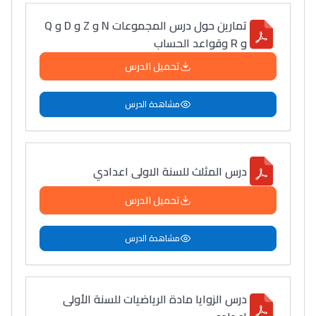
ﺗﻤﺎرﻳﻦ حول درس اﻟﻤﺠﻤﻮﻋﺎت N و Z و D و Q
و R وقواعد الحساب
تحميل الدرس
مشاهدة الدرس
درس المثلث للسنة الاولى اعدادي
تحميل الدرس
مشاهدة الدرس
درس الزوايا مادة الرياضيات للسنة الأولى