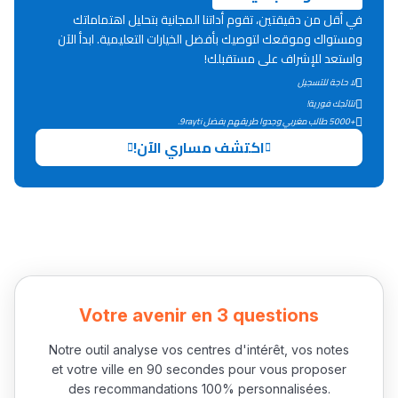
ما يزيد عن 149 مهنة
في أقل من دقيقتين، تقوم أداتنا المجانية بتحليل اهتماماتك
ومستواك وموقعك لتوصيك بأفضل الخيارات التعليمية. ابدأ الآن
دليل التوجيه
واستعد للإشراف على مستقبلك!
لا حاجة للتسجيل
التوجيه بالثانوي و الإعدادي
نتائجك فورية!
+5000 طالب مغربي وجدوا طريقهم بفضل 9rayti.
اكتشف مساري الآن!
Ki Derti Liha
Votre avenir en 3 questions
باش تقدر تساعد الناس
Notre outil analyse vos centres d'intérêt, vos notes
et votre ville en 90 secondes pour vous proposer
يلقاو التوازن من الدّاخل
des recommandations 100% personnalisées.