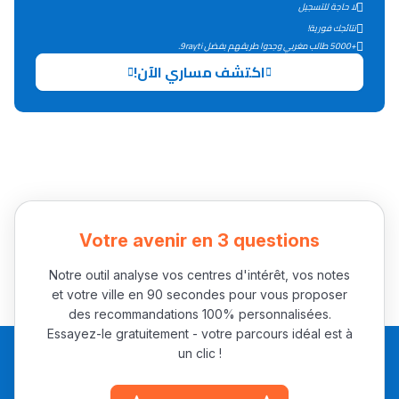
لا حاجة للتسجيل
دليل التوجيه
نتائجك فورية!
+5000 طالب مغربي وجدوا طريقهم بفضل 9rayti.
التوجيه بالثانوي و الإعدادي
اكتشف مساري الآن!
Votre avenir en 3 questions
Ki Derti Liha
Notre outil analyse vos centres d'intérêt, vos notes
et votre ville en 90 secondes pour vous proposer
باش تقدر تساعد الناس
des recommandations 100% personnalisées.
Essayez-le gratuitement - votre parcours idéal est à
يلقاو التوازن من الدّاخل
un clic !
ومن الخارج، بشرى
أمسكين بنات مسارها