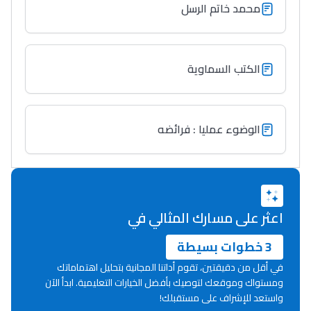
محمد خاتم الرسل
التعليم الثانوي التأهيلي
Collège au Maroc
الكتب السماوية
التعليم الثانوي الإعدادي
Post-Bac
الوضوء عمليا : فرائضه
+ de 78 Sujets
Interviews/Vidéos
+ de 89 Interviews/Vidéos
اعثر على مسارك المثالي في
3 خطوات بسيطة
دليل المهن
في أقل من دقيقتين، تقوم أداتنا المجانية بتحليل اهتماماتك
ومستواك وموقعك لتوصيك بأفضل الخيارات التعليمية. ابدأ الآن
ما يزيد عن 149 مهنة
واستعد للإشراف على مستقبلك!