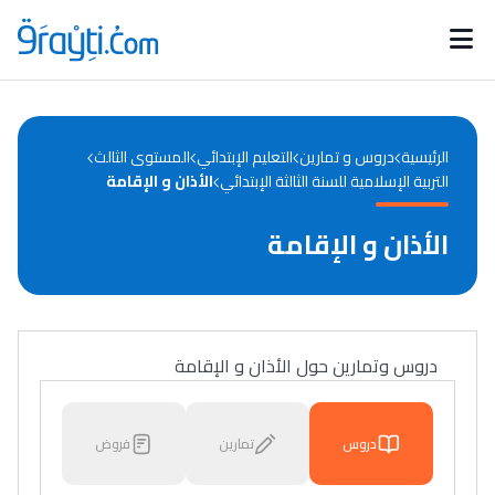
Catégories
Calendrier des concours
Annonces bourses
d'actualités
الرئيسية
دروس و تمارين
التعليم الإبتدائي
المستوى الثالث
التربية الإسلامية للسنة الثالثة الإبتدائي
الأذان و الإقامة
الأذان و الإقامة
دروس وتمارين حول الأذان و الإقامة
دروس
تمارين
فروض