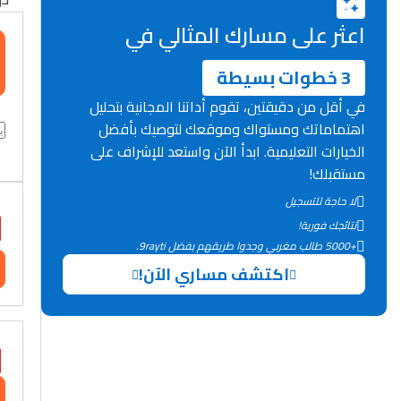
اعثر على مسارك المثالي في
3 خطوات بسيطة
في أقل من دقيقتين، تقوم أداتنا المجانية بتحليل
اهتماماتك ومستواك وموقعك لتوصيك بأفضل
الخيارات التعليمية. ابدأ الآن واستعد للإشراف على
مستقبلك!
لا حاجة للتسجيل
نتائجك فورية!
+5000 طالب مغربي وجدوا طريقهم بفضل 9rayti.
اكتشف مساري الآن!