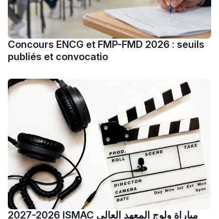
مريم الزواكي
مسار عبد العزيز فتيشي،
Concours ENCG et FMP-FMD 2026 : seuils
المبدع فمجال الديكور و
publiés et convocatio
النحت اللي كيحلم يحيي
أكادير أوفلا
سقطت فالباك و سنة
2011 بدّلاتني بزّاف، مسار
إلياس أريدال، إطار
فمنظّمة دولية
مهنة التّرجمة، العمل
التّطوّعي، التّشبيك و
أشياء أخرى مع مامودو
سامورا
بطلة المغرب فالقفز
2027-2026 ISMAC مباراة ولوج المعهد العالي
الطولي، ملاك البردع