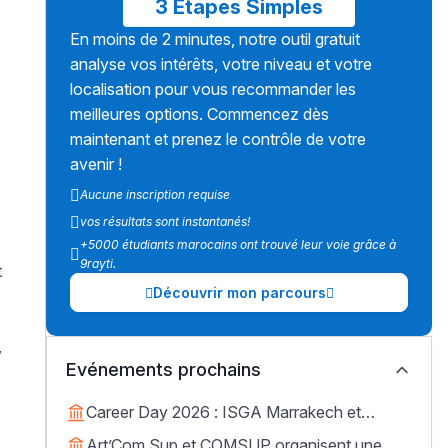
3 Étapes Simples
En moins de 2 minutes, notre outil gratuit
analyse vos intérêts, votre niveau et votre
localisation pour vous recommander les
meilleures options. Commencez dès
maintenant et prenez le contrôle de votre
avenir !
Aucune inscription requise
vos résultats sont instantanés!
.
+5000 étudiants marocains ont trouvé leur voie grâce à
9rayti.
t
Découvrir mon parcours
,
Evénements prochains
Career Day 2026 : ISGA Marrakech et
Guidya connectent étudiants et entreprises
Art’Com Sup et COMSUP organisent une