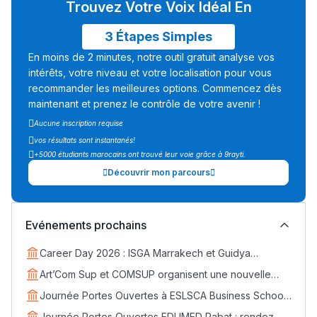
Trouvez Votre Voix Idéal En
3 Étapes Simples
En moins de 2 minutes, notre outil gratuit analyse vos
intérêts, votre niveau et votre localisation pour vous
recommander les meilleures options. Commencez dès
maintenant et prenez le contrôle de votre avenir !
Aucune inscription requise
vos résultats sont instantanés!
+5000 étudiants marocains ont trouvé leur voie grâce à 9rayti.
Découvrir mon parcours
Evénements prochains
Career Day 2026 : ISGA Marrakech et Guidya
connectent étudiants et entreprises
Art’Com Sup et COMSUP organisent une nouvelle
édition du Career Day
Journée Portes Ouvertes à ESLSCA Business School
Rabat - Samedi 18 avril
Journée Portes Ouvertes EDUMED Rabat : rendez-