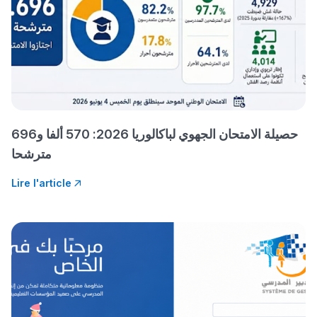
فمنظّمة دولية
مهنة التّرجمة، العمل
التّطوّعي، التّشبيك و
أشياء أخرى مع مامودو
سامورا
بطلة المغرب فالقفز
الطولي، ملاك البردع
حصيلة الامتحان الجهوي لباكالوريا 2026: 570 ألفا و696
كتحكي على تجربتها
مترشحا
فالرّياضة و الدّراسة
Lire l'article