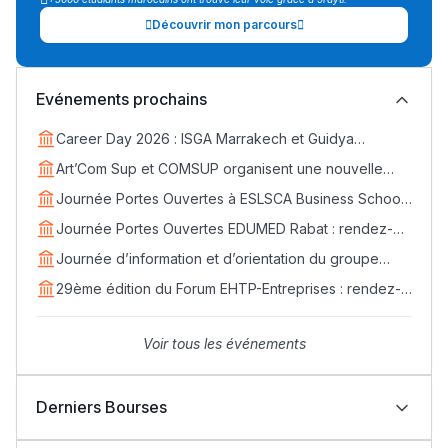
Découvrir mon parcours
Lycée Maroc
Evénements prochains
التعليم الثانوي التأهيلي
Career Day 2026 : ISGA Marrakech et Guidya
connectent étudiants et entreprises
Art’Com Sup et COMSUP organisent une nouvelle
Collège au Maroc
édition du Career Day
Journée Portes Ouvertes à ESLSCA Business School
التعليم الثانوي الإعدادي
Rabat - Samedi 18 avril
Journée Portes Ouvertes EDUMED Rabat : rendez-
vous le samedi 25 avril
Journée d’information et d’orientation du groupe
Post-Bac
EDVANTIS : rendez-vous le 11 avril
29ème édition du Forum EHTP-Entreprises : rendez-
vous les 14, 15 et 16 avril 2026
+ de 78 Sujets
Voir tous les événements
Interviews/Vidéos
Derniers Bourses
+ de 89 Interviews/Vidéos
Bourses Learn Africa 2026-2027 : formez-vous aux