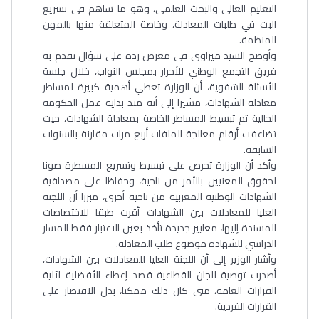
التعليم العالي والبحث العلمي، وهو ما ساهم في تسريع
البت في طلبات المعادلة، وخاصة المتعلقة منها بالمهن
المنظمة.
وأوضح السيد ميراوي في معرض رده على سؤال تقدم به
فريق التجمع الوطني للأحرار بمجلس النواب، خلال جلسة
الأسئلة الشفوية، أن الوزارة تعطي أهمية كبيرة لمساطر
معادلة الشهادات، مشيرا إلى أنه منذ بداية عمل الحكومة
الحالية تم تبسيط المساطر الخاصة بمعادلة الشهادات، حيث
تضاعفت أرقام معالجة الملفات أربع مرات مقارنة بالسنوات
السابقة.
وأكد أن الوزارة تحرص على تبسيط وتسريع المسطرة صونا
لحقوق المعنيين بالأمر من ناحية، وحفاظا على مصداقية
الشهادات الوطنية المغربية من ناحية أخرى، مبرزا أن اللجنة
العليا للمعادلات بين الشهادات أقرت طبقا للاختصاصات
المسندة إليها، معايير جديدة تأخذ بعين الاعتبار فقط المسار
الدراسي للشهادة موضوع طلب المعادلة.
وأشار الوزير إلى أن اللجنة العليا للمعادلات بين الشهادات،
أصدرت توصية للجان القطاعية قصد إعطاء الأفضلية لآلية
القرارات العامة، متى كان ذلك ممكنا، بدل الاقتصار على
القرارات الفردية.