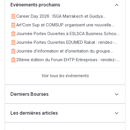
Evénements prochains
Career Day 2026 : ISGA Marrakech et Guidya
connectent étudiants et entreprises
Art’Com Sup et COMSUP organisent une nouvelle
édition du Career Day
Journée Portes Ouvertes à ESLSCA Business School
Rabat - Samedi 18 avril
Journée Portes Ouvertes EDUMED Rabat : rendez-
vous le samedi 25 avril
Journée d’information et d’orientation du groupe
EDVANTIS : rendez-vous le 11 avril
29ème édition du Forum EHTP-Entreprises : rendez-
vous les 14, 15 et 16 avril 2026
Voir tous les événements
Derniers Bourses
Bourses Learn Africa 2026-2027 : formez-vous aux
métiers de la santé avec EDUMED
Les dernières articles
Bourses Learn Africa 2026-2027 : une opportunité
d’excellence pour rejoindre ESLSCA Rabat
Indonésie : Bourses UIII 2026-2027 pour étudiants
نتائج البكالوريا 2026 بالمغرب: نجاح أكثر من 262 ألف مترشح
internationaux (Master et Doctorat)