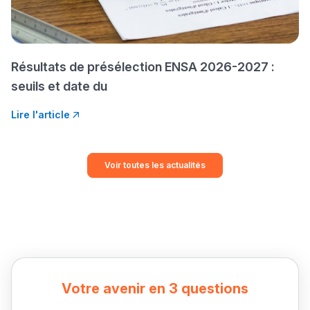
التّطوّعي، التّشبيك و
أشياء أخرى مع مامودو
سامورا
Résultats de présélection ENSA 2026-2027 :
بطلة المغرب فالقفز
seuils et date du
الطولي، ملاك البردع
كتحكي على تجربتها
Lire l'article
فالرّياضة و الدّراسة
Voir toutes les actualités
Votre avenir en 3 questions