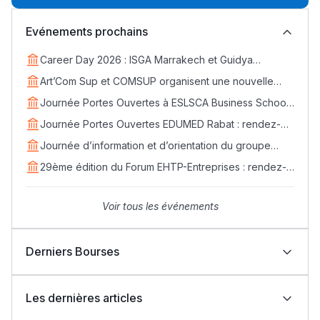
Evénements prochains
Lycée Maroc
التعليم الثانوي التأهيلي
Career Day 2026 : ISGA Marrakech et Guidya
connectent étudiants et entreprises
Art’Com Sup et COMSUP organisent une nouvelle
édition du Career Day
Collège au Maroc
Journée Portes Ouvertes à ESLSCA Business School
Rabat - Samedi 18 avril
Journée Portes Ouvertes EDUMED Rabat : rendez-
التعليم الثانوي الإعدادي
vous le samedi 25 avril
Journée d’information et d’orientation du groupe
EDVANTIS : rendez-vous le 11 avril
29ème édition du Forum EHTP-Entreprises : rendez-
Post-Bac
vous les 14, 15 et 16 avril 2026
+ de 78 Sujets
Voir tous les événements
Interviews/Vidéos
Derniers Bourses
+ de 89 Interviews/Vidéos
Bourses Learn Africa 2026-2027 : formez-vous aux
métiers de la santé avec EDUMED
Les dernières articles
Bourses Learn Africa 2026-2027 : une opportunité
دليل المهن
d’excellence pour rejoindre ESLSCA Rabat