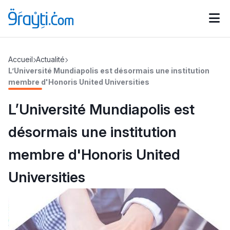
Catégories
Accueil
Actualité
Calendrier des concours
Annonces bourses
d'actualités
L’Université Mundiapolis est désormais une institution
membre d'Honoris United Universities
L’Université Mundiapolis est
désormais une institution
membre d'Honoris United
Universities