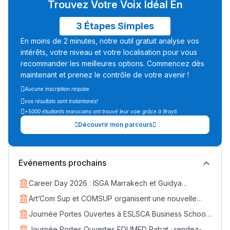
Trouvez Votre Voix Idéal En
3 Étapes Simples
En moins de 2 minutes, notre outil gratuit analyse vos
intérêts, votre niveau et votre localisation pour vous
recommander les meilleures options. Commencez dès
maintenant et prenez le contrôle de votre avenir !
Aucune inscription requise
vos résultats sont instantanés!
+5000 étudiants marocains ont trouvé leur voie grâce à 9rayti.
Découvrir mon parcours
Evénements prochains
Career Day 2026 : ISGA Marrakech et Guidya
connectent étudiants et entreprises
Art’Com Sup et COMSUP organisent une nouvelle
édition du Career Day
Journée Portes Ouvertes à ESLSCA Business School
Lycée Maroc
Rabat - Samedi 18 avril
Journée Portes Ouvertes EDUMED Rabat : rendez-