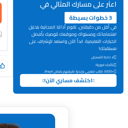
اعثر على مسارك المثالي في
3 خطوات بسيطة
في أقل من دقيقتين، تقوم أداتنا المجانية بتحليل
اهتماماتك ومستواك وموقعك لتوصيك بأفضل
الخيارات التعليمية. ابدأ الآن واستعد للإشراف على
مستقبلك!
لا حاجة للتسجيل
نتائجك فورية!
+5000 طالب مغربي وجدوا طريقهم بفضل 9rayti.
اكتشف مساري الآن!