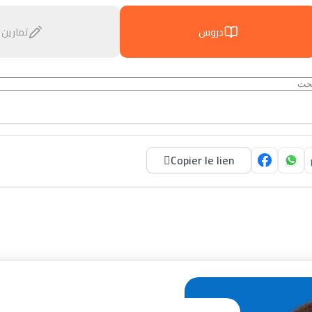
دروس
تمارين
Copier le lien