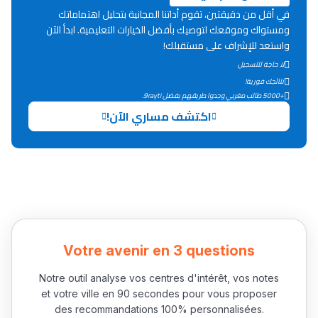
في أقل من دقيقتين، تقوم أداتنا المجانية بتحليل اهتماماتك
ومستواك وموقعك لتوصيك بأفضل الخيارات التعليمية. ابدأ الآن
دليل التوجيه
واستعد للإشراف على مستقبلك!
لا حاجة للتسجيل
التوجيه بالثانوي و الإعدادي
نتائجك فورية!
+5000 طالب مغربي وجدوا طريقهم بفضل 9rayti.
اكتشف مساري الآن!
Ki Derti Liha
Votre avenir en 3 questions
باش تقدر تساعد الناس
Notre outil analyse vos centres d'intérêt, vos notes
et votre ville en 90 secondes pour vous proposer
يلقاو التوازن من الدّاخل
des recommandations 100% personnalisées.