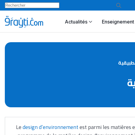
Actualités
Enseignement 
تطبيقية
ة
Le
design d’environnement
est parmi les matières 