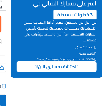
es
اعثر على مسارك المثالي في
t.
3 خطوات بسيطة
في أقل من دقيقتين، تقوم أداتنا المجانية بتحليل
اهتماماتك ومستواك وموقعك لتوصيك بأفضل
الخيارات التعليمية. ابدأ الآن واستعد للإشراف على
مستقبلك!
لا حاجة للتسجيل
نتائجك فورية!
+5000 طالب مغربي وجدوا طريقهم بفضل 9rayti.
اكتشف مساري الآن!
م