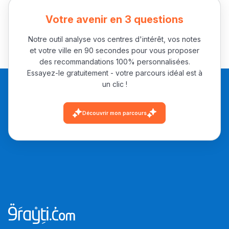
باش تقدر تساعد الناس
Votre avenir en 3 questions
يلقاو التوازن من الدّاخل
ومن الخارج، بشرى
Notre outil analyse vos centres d'intérêt, vos notes
أمسكين بنات مسارها
et votre ville en 90 secondes pour vous proposer
des recommandations 100% personnalisées.
خطوة بخطوة - مترجم
القراية و الخدمة فمجال
Essayez-le gratuitement - votre parcours idéal est à
تقويم البصر مع المختصّة
un clic !
مريم الزواكي
Découvrir mon parcours
مسار عبد العزيز فتيشي،
المبدع فمجال الديكور و
النحت اللي كيحلم يحيي
أكادير أوفلا
سقطت فالباك و سنة
2011 بدّلاتني بزّاف، مسار
إلياس أريدال، إطار
فمنظّمة دولية