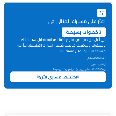
دليل المهن
ما يزيد عن 149 مهنة
اعثر على مسارك المثالي في
3 خطوات بسيطة
دليل التوجيه
في أقل من دقيقتين، تقوم أداتنا المجانية بتحليل اهتماماتك
التوجيه بالثانوي و الإعدادي
ومستواك وموقعك لتوصيك بأفضل الخيارات التعليمية. ابدأ الآن
واستعد للإشراف على مستقبلك!
لا حاجة للتسجيل
نتائجك فورية!
+5000 طالب مغربي وجدوا طريقهم بفضل 9rayti.
اكتشف مساري الآن!
Ki Derti Liha