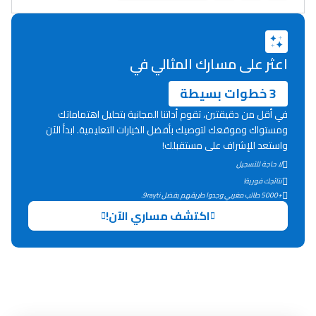
دليل المهن
ما يزيد عن 149 مهنة
اعثر على مسارك المثالي في
3 خطوات بسيطة
دليل التوجيه
في أقل من دقيقتين، تقوم أداتنا المجانية بتحليل اهتماماتك
التوجيه بالثانوي و الإعدادي
ومستواك وموقعك لتوصيك بأفضل الخيارات التعليمية. ابدأ الآن
واستعد للإشراف على مستقبلك!
لا حاجة للتسجيل
نتائجك فورية!
+5000 طالب مغربي وجدوا طريقهم بفضل 9rayti.
اكتشف مساري الآن!
Ki Derti Liha