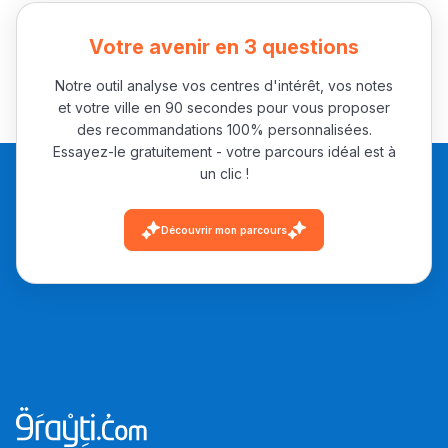
باش تقدر تساعد الناس
يلقاو التوازن من الدّاخل
Votre avenir en 3 questions
ومن الخارج، بشرى
Notre outil analyse vos centres d'intérêt, vos notes
أمسكين بنات مسارها
et votre ville en 90 secondes pour vous proposer
خطوة بخطوة - مترجم
القراية و الخدمة فمجال
des recommandations 100% personnalisées.
Essayez-le gratuitement - votre parcours idéal est à
تقويم البصر مع المختصّة
un clic !
مريم الزواكي
Découvrir mon parcours
مسار عبد العزيز فتيشي،
المبدع فمجال الديكور و
النحت اللي كيحلم يحيي
أكادير أوفلا
سقطت فالباك و سنة
2011 بدّلاتني بزّاف، مسار
إلياس أريدال، إطار