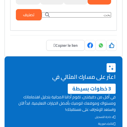
تصنيف
Copier le lien
اعثر على مسارك المثالي في
3 خطوات بسيطة
في أقل من دقيقتين، تقوم أداتنا المجانية بتحليل اهتماماتك
ومستواك وموقعك لتوصيك بأفضل الخيارات التعليمية. ابدأ الآن
واستعد للإشراف على مستقبلك!
Lycée Maroc
لا حاجة للتسجيل
نتائجك فورية!
التعليم الثانوي التأهيلي