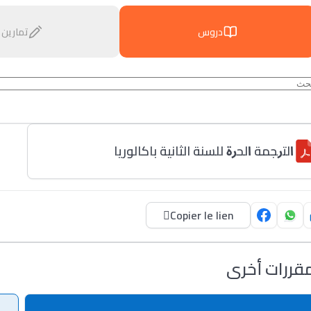
دروس
تمارين
ﺍﻟﺘﺭﺠﻤﺔ ﺍﻟﺤﺭﺓ للسنة الثانية باكالوريا
Copier le lien
قررات أخرى