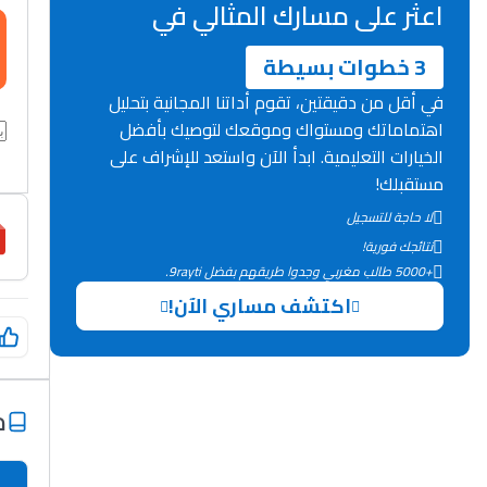
اعثر على مسارك المثالي في
3 خطوات بسيطة
في أقل من دقيقتين، تقوم أداتنا المجانية بتحليل
اهتماماتك ومستواك وموقعك لتوصيك بأفضل
الخيارات التعليمية. ابدأ الآن واستعد للإشراف على
مستقبلك!
لا حاجة للتسجيل
نتائجك فورية!
+5000 طالب مغربي وجدوا طريقهم بفضل 9rayti.
اكتشف مساري الآن!
م