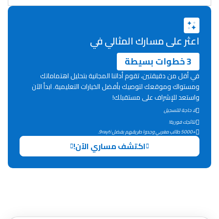
دليل المهن
ما يزيد عن 149 مهنة
اعثر على مسارك المثالي في
3 خطوات بسيطة
دليل التوجيه
في أقل من دقيقتين، تقوم أداتنا المجانية بتحليل اهتماماتك
التوجيه بالثانوي و الإعدادي
ومستواك وموقعك لتوصيك بأفضل الخيارات التعليمية. ابدأ الآن
واستعد للإشراف على مستقبلك!
لا حاجة للتسجيل
نتائجك فورية!
+5000 طالب مغربي وجدوا طريقهم بفضل 9rayti.
اكتشف مساري الآن!
Ki Derti Liha