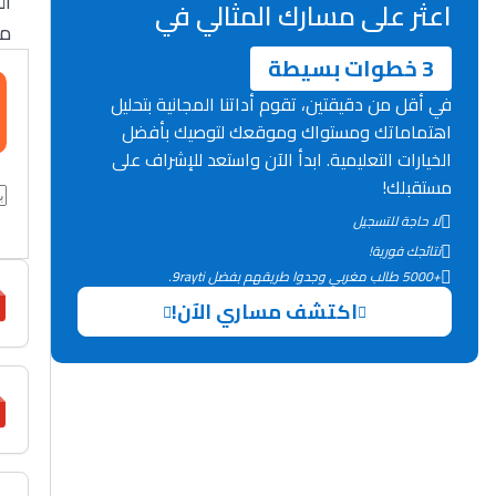
ا.
اعثر على مسارك المثالي في
من
3 خطوات بسيطة
في أقل من دقيقتين، تقوم أداتنا المجانية بتحليل
اهتماماتك ومستواك وموقعك لتوصيك بأفضل
الخيارات التعليمية. ابدأ الآن واستعد للإشراف على
مستقبلك!
لا حاجة للتسجيل
نتائجك فورية!
+5000 طالب مغربي وجدوا طريقهم بفضل 9rayti.
اكتشف مساري الآن!