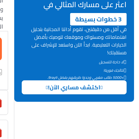
ا،
اعثر على مسارك المثالي في
و.
ي:
3 خطوات بسيطة
،…
في أقل من دقيقتين، تقوم أداتنا المجانية بتحليل
اهتماماتك ومستواك وموقعك لتوصيك بأفضل
الخيارات التعليمية. ابدأ الآن واستعد للإشراف على
مستقبلك!
لا حاجة للتسجيل
نتائجك فورية!
+5000 طالب مغربي وجدوا طريقهم بفضل 9rayti.
اكتشف مساري الآن!