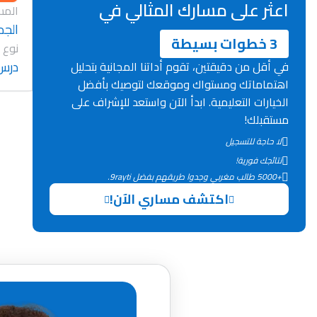
اعثر على مسارك المثالي في
المس
الجد
3 خطوات بسيطة
نوع 
درس
في أقل من دقيقتين، تقوم أداتنا المجانية بتحليل
اهتماماتك ومستواك وموقعك لتوصيك بأفضل
الخيارات التعليمية. ابدأ الآن واستعد للإشراف على
مستقبلك!
لا حاجة للتسجيل
نتائجك فورية!
+5000 طالب مغربي وجدوا طريقهم بفضل 9rayti.
اكتشف مساري الآن!