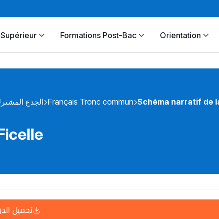
Supérieur
Formations Post-Bac
Orientation
الجدع المشتر
Français Tronc commun
Schéma narratif de la
Ficelle
تحميل الد