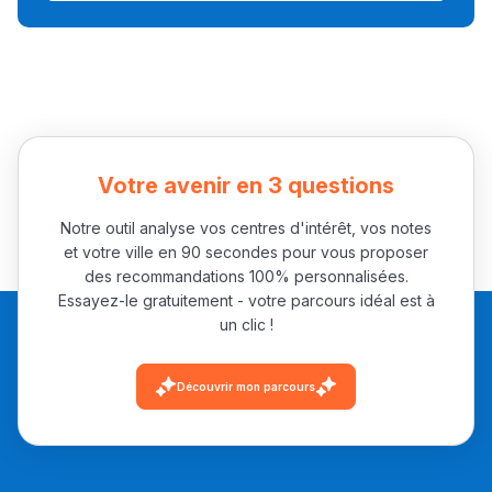
Collège au Maroc
التعليم الثانوي الإعدادي
Post-Bac
+ de 78 Sujets
Votre avenir en 3 questions
Notre outil analyse vos centres d'intérêt, vos notes
Interviews/Vidéos
et votre ville en 90 secondes pour vous proposer
+ de 89 Interviews/Vidéos
des recommandations 100% personnalisées.
Essayez-le gratuitement - votre parcours idéal est à
un clic !
دليل المهن
Découvrir mon parcours
ما يزيد عن 149 مهنة
دليل التوجيه