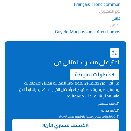
Français Tronc commun
نوع المحتوى
درس
الدرس
Guy de Maupassant, Aux champs
اعثر على مسارك المثالي في
3 خطوات بسيطة
في أقل من دقيقتين، تقوم أداتنا المجانية بتحليل اهتماماتك
ومستواك وموقعك لتوصيك بأفضل الخيارات التعليمية. ابدأ الآن
واستعد للإشراف على مستقبلك!
لا حاجة للتسجيل
Lycée Maroc
نتائجك فورية!
+5000 طالب مغربي وجدوا طريقهم بفضل 9rayti.
التعليم الثانوي التأهيلي
اكتشف مساري الآن!