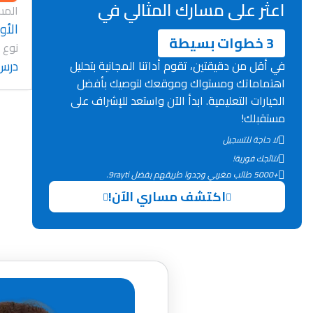
اعثر على مسارك المثالي في
المس
الأول
3 خطوات بسيطة
نوع 
درس
في أقل من دقيقتين، تقوم أداتنا المجانية بتحليل
اهتماماتك ومستواك وموقعك لتوصيك بأفضل
الخيارات التعليمية. ابدأ الآن واستعد للإشراف على
مستقبلك!
لا حاجة للتسجيل
نتائجك فورية!
+5000 طالب مغربي وجدوا طريقهم بفضل 9rayti.
اكتشف مساري الآن!