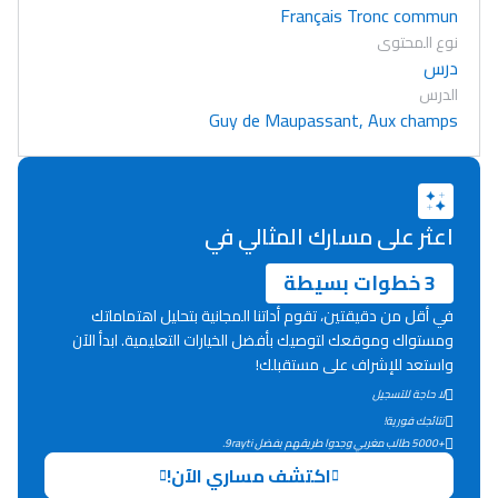
Français Tronc commun
نوع المحتوى
درس
الدرس
Guy de Maupassant, Aux champs
اعثر على مسارك المثالي في
3 خطوات بسيطة
في أقل من دقيقتين، تقوم أداتنا المجانية بتحليل اهتماماتك
ومستواك وموقعك لتوصيك بأفضل الخيارات التعليمية. ابدأ الآن
واستعد للإشراف على مستقبلك!
لا حاجة للتسجيل
Lycée Maroc
نتائجك فورية!
+5000 طالب مغربي وجدوا طريقهم بفضل 9rayti.
التعليم الثانوي التأهيلي
اكتشف مساري الآن!