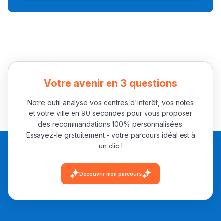
Collège au Maroc
التعليم الثانوي الإعدادي
Post-Bac
+ de 78 Sujets
Votre avenir en 3 questions
Notre outil analyse vos centres d'intérêt, vos notes
Interviews/Vidéos
et votre ville en 90 secondes pour vous proposer
+ de 89 Interviews/Vidéos
des recommandations 100% personnalisées.
Essayez-le gratuitement - votre parcours idéal est à
un clic !
دليل المهن
Découvrir mon parcours
ما يزيد عن 149 مهنة
دليل التوجيه