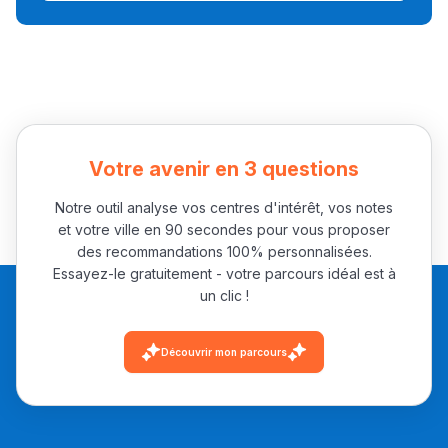
Collège au Maroc
التعليم الثانوي الإعدادي
Post-Bac
+ de 78 Sujets
Votre avenir en 3 questions
Notre outil analyse vos centres d'intérêt, vos notes
Interviews/Vidéos
et votre ville en 90 secondes pour vous proposer
+ de 89 Interviews/Vidéos
des recommandations 100% personnalisées.
Essayez-le gratuitement - votre parcours idéal est à
un clic !
دليل المهن
Découvrir mon parcours
ما يزيد عن 149 مهنة
دليل التوجيه