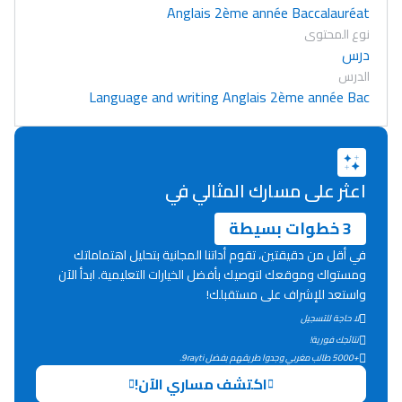
Anglais 2ème année Baccalauréat
نوع المحتوى
درس
الدرس
Language and writing Anglais 2ème année Bac
اعثر على مسارك المثالي في
3 خطوات بسيطة
في أقل من دقيقتين، تقوم أداتنا المجانية بتحليل اهتماماتك
ومستواك وموقعك لتوصيك بأفضل الخيارات التعليمية. ابدأ الآن
واستعد للإشراف على مستقبلك!
لا حاجة للتسجيل
Lycée Maroc
نتائجك فورية!
+5000 طالب مغربي وجدوا طريقهم بفضل 9rayti.
التعليم الثانوي التأهيلي
اكتشف مساري الآن!